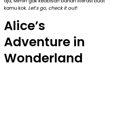
aja, Mimin gak keabisan bahan literasi buat
kamu kok.
Let
‘
s go
,
check it out
!
Alice’s
Adventure in
Wonderland