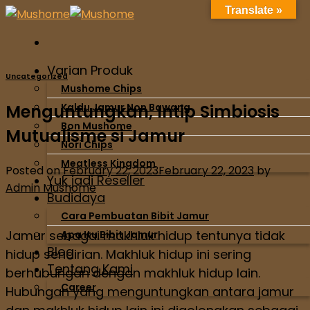
Translate »
Varian Produk
Uncategorized
Mushome Chips
Menguntungkan, Intip Simbiosis
Kaldu Jamur Non Bawang
Bon Mushome
Mutualisme si Jamur
Nori Chips
Meatless Kingdom
Posted on
February 22, 2023
February 22, 2023
by
Yuk jadi Reseller
Admin Mushome
Budidaya
Cara Pembuatan Bibit Jamur
Jamur sebagai makhluk hidup tentunya tidak
Apa Itu Bibit Jamur
Blog
hidup sendirian. Makhluk hidup ini sering
Tentang Kami
berhubungan dengan makhluk hidup lain.
Career
Hubungan yang menguntungkan antara jamur