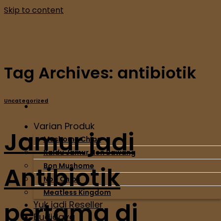
Skip to content
Tag Archives:
antibiotik
Uncategorized
Varian Produk
Jamur jadi
Mushome Chips
Kaldu Jamur Non Bawang
Bon Mushome
Antibiotik
Nori Chips
Meatless Kingdom
pertama di
Yuk jadi Reseller
Budidaya