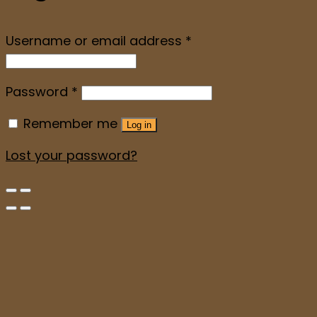
Username or email address
*
Password
*
Remember me
Log in
Lost your password?