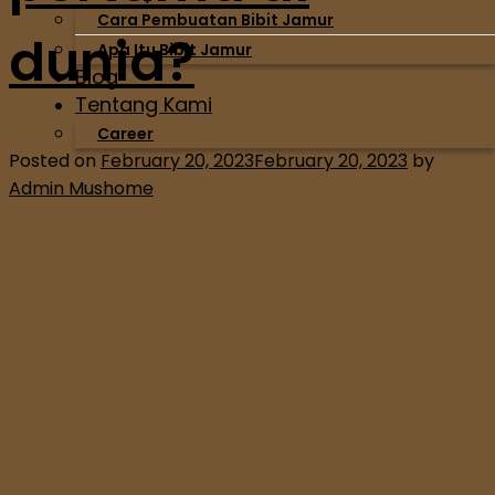
Cara Pembuatan Bibit Jamur
dunia?
Apa Itu Bibit Jamur
Blog
Tentang Kami
Career
Posted on
February 20, 2023
February 20, 2023
by
Admin Mushome