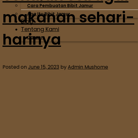
Cara Pembuatan Bibit Jamur
makanan sehari-
Apa Itu Bibit Jamur
Blog
Tentang Kami
harinya
Career
Posted on
June 15, 2023
by
Admin Mushome