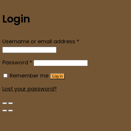
Login
Username or email address
*
Password
*
Remember me
Log in
Lost your password?