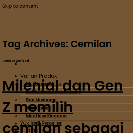
Skip to content
Tag Archives:
Cemilan
Uncategorized
Varian Produk
Milenial dan Gen
Mushome Chips
Kaldu Jamur Non Bawang
Bon Mushome
Z memilih
Nori Chips
Meatless Kingdom
cemilan sebagai
Yuk jadi Reseller
Budidaya