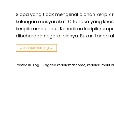
Siapa yang tidak mengenal olahan keripik r
kalangan masyarakat. Cita rasa yang kha
keripik rumput laut. Kehadiran keripik rump
dibeberapa negara lainnya. Bukan tanpa ala
Continue reading
→
Posted in
Blog
|
Tagged
keripik mashome
,
keripik rumput la