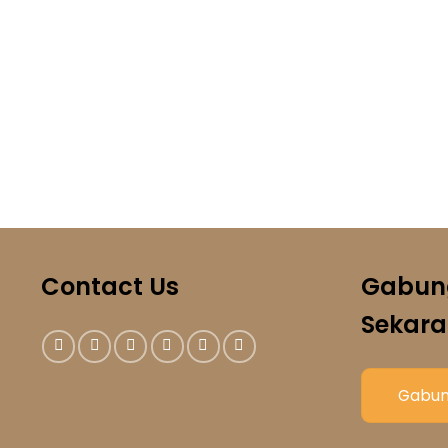
Contact Us
Gabun
Sekara
Gabun