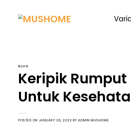
Vari
BLOG
Keripik Rumput 
Untuk Kesehat
POSTED ON
JANUARY 26, 2022
BY
ADMIN MUSHOME