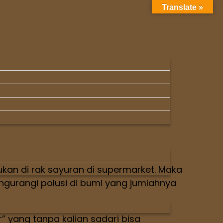
Translate »
kan di rak sayuran di supermarket. Maka
ngurangi polusi di bumi yang jumlahnya
” yang tanpa kalian sadari bisa