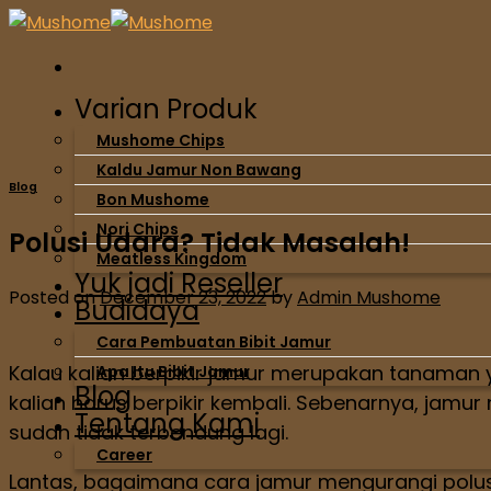
Skip
to
content
Varian Produk
Mushome Chips
Kaldu Jamur Non Bawang
Blog
Bon Mushome
Nori Chips
Polusi Udara? Tidak Masalah!
Meatless Kingdom
Yuk jadi Reseller
Posted on
December 23, 2022
by
Admin Mushome
Budidaya
Cara Pembuatan Bibit Jamur
Kalau kalian berpikir jamur merupakan tanaman 
Apa Itu Bibit Jamur
Blog
kalian harus berpikir kembali. Sebenarnya, jam
Tentang Kami
sudah tidak terbendung lagi.
Career
Lantas, bagaimana cara jamur mengurangi polusi 