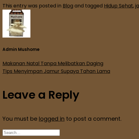
This entry was posted in
Blog
and tagged
Hidup Sehat
,
j
Admin Mushome
Makanan Natal Tanpa Melibatkan Daging
Tips Menyimpan Jamur Supaya Tahan Lama
Leave a Reply
You must be
logged in
to post a comment.