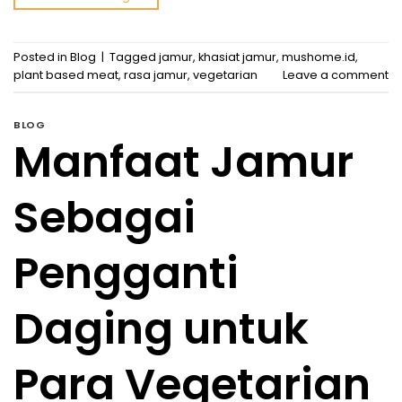
Posted in
Blog
|
Tagged
jamur
,
khasiat jamur
,
mushome.id
,
plant based meat
,
rasa jamur
,
vegetarian
Leave a comment
BLOG
Manfaat Jamur
Sebagai
Pengganti
Daging untuk
Para Vegetarian