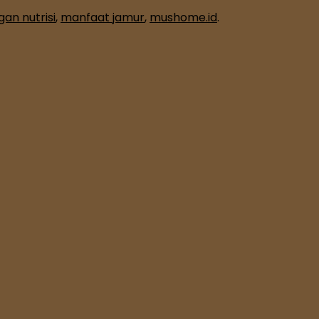
an nutrisi
,
manfaat jamur
,
mushome.id
.