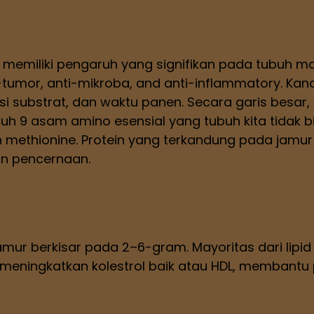
miliki pengaruh yang signifikan pada tubuh manu
i-tumor, anti-mikroba, and anti-inflammatory. Ka
i substrat, dan waktu panen. Secara garis besar
uh 9 asam amino esensial yang tubuh kita tidak bis
, dan methionine. Protein yang terkandung pada jam
an pencernaan.
mur berkisar pada 2–6-gram. Mayoritas dari lipid
t meningkatkan kolestrol baik atau HDL, membant