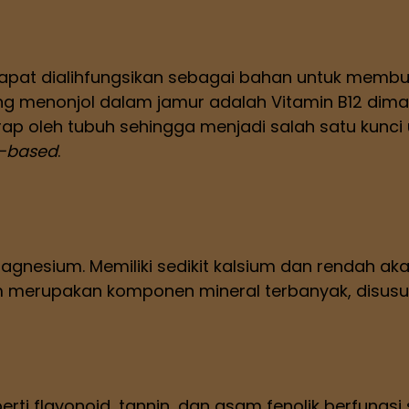
apat dialihfungsikan sebagai bahan untuk membu
paling menonjol dalam jamur adalah Vitamin B12 dim
erap oleh tubuh sehingga menjadi salah satu kunc
t-based
.
magnesium. Memiliki sedikit kalsium dan rendah 
ium merupakan komponen mineral terbanyak, disus
rti flavonoid, tannin, dan asam fenolik berfungs